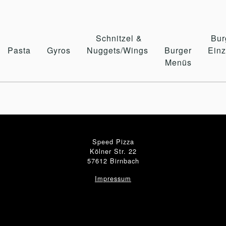
Schnitzel &
Bur
Pasta
Gyros
Nuggets/Wings
Burger
Einz
Menüs
Speed Pizza
Kölner Str. 22
57612 Birnbach
Impressum