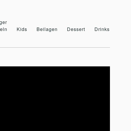
ger
Be
eln
Kids
Beilagen
Dessert
Drinks
&
Jerry