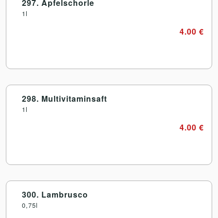
297. Apfelschorle
1l
4.00 €
298. Multivitaminsaft
1l
4.00 €
300. Lambrusco
0,75l